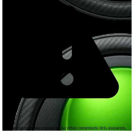
Aquest organitzador encara no ha rebut comentaris dels assistents.