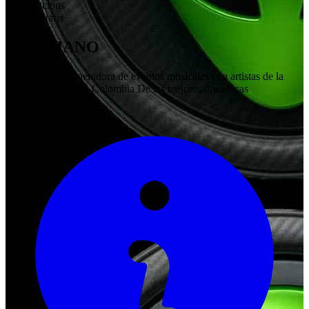
0
Valoracions
0
Comentaris
MARCIANO
Organización generadora de eventos musicales con artistas de la
ciudad de Medellín Colombia De las mejores discotecas