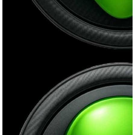
Medellín
,
CO
PERREO DAÑA HOGARES
MARCIANO