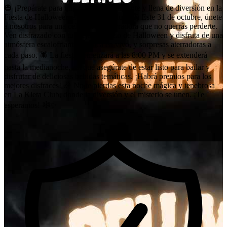
🎃 ¡Prepárate para una noche espeluznante y llena de diversión en la
Fiesta de Halloween en La Kleta Club! 👻 Este 31 de octubre, únete
a nosotros para una celebración aterradora que no querrás perderte.
Ven disfrazado con tu mejor atuendo de Halloween y disfruta de una
atmósfera escalofriante, música en vivo, y sorpresas aterradoras a
cada paso. 🕷️ La fiesta comenzará a las 8:00 PM y se extenderá
hasta la medianoche, así que asegúrate de estar listo para bailar y
disfrutar de deliciosas bebidas temáticas. ¡Habrá premios para los
mejores disfraces! 🎉 No te pierdas esta noche mágica y tenebrosa
en La Kleta Club, donde la diversión y el misterio se unen. ¡Te
esperamos! 🕸️✨