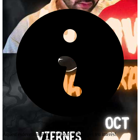
Aquest esdeveniment ha finalitzat. Gràcies pel teu interès!