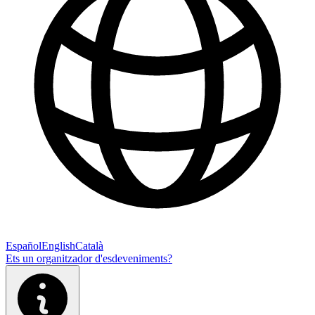
Español
English
Català
Ets un organitzador d'esdeveniments?