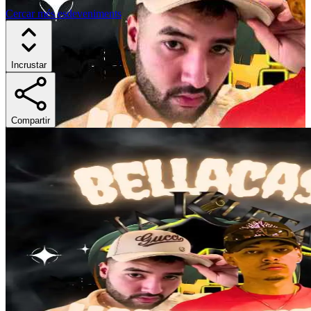
Cercar més esdeveniments
Incrustar
Compartir