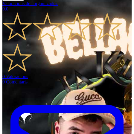
Valoracions de l'organitzador
:
0.0
0
Valoracions
0
Comentaris