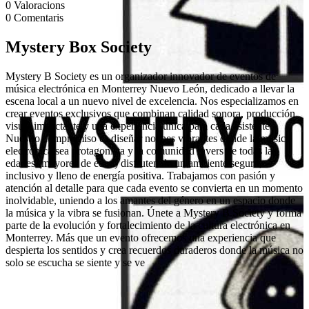
0
Valoracions
0
Comentaris
Mystery Box Society
Mystery B Society es un organizador innovador de eventos de
música electrónica en Monterrey Nuevo León, dedicado a llevar la
escena local a un nuevo nivel de excelencia. Nos especializamos en
crear eventos exclusivos que combinan calidad sonora, producción
visual impactante y una experiencia única para cada asistente.
Nuestro compromiso es diseñar noches vibrantes donde la música
electrónica sea protagonista y la comunidad ravers de todas las
edades (mayores de edad) disfruten de un ambiente seguro,
inclusivo y lleno de energía positiva. Trabajamos con pasión y
atención al detalle para que cada evento se convierta en un momento
inolvidable, uniendo a los amantes del género en un espacio donde
la música y la vibra se fusionan. Únete a Mystery B Society y forma
parte de la evolución y fortalecimiento de la cultura electrónica en
Monterrey. Más que un evento ofrecemos una experiencia que
despierta los sentidos y crea recuerdos duraderos donde la música no
solo se escucha se siente y se ve