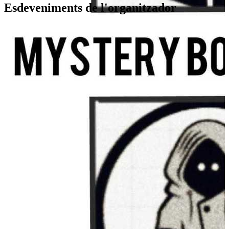
Esdeveniments de l'organitzador
Hypnotic session
Mystery Box Society
Guadalupe
,
MX