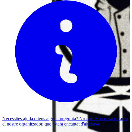
Necessites ajuda o tens alguna pregunta? No dubtis a
contactar amb
el nostre organitzador
, que estarà encantat d'ajudar-te.