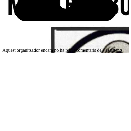
Aquest organitzador encara no ha rebut comentaris dels assistents.