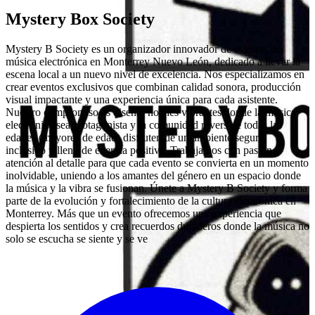
Mystery Box Society
Mystery B Society es un organizador innovador de eventos de
música electrónica en Monterrey Nuevo León, dedicado a llevar la
escena local a un nuevo nivel de excelencia. Nos especializamos en
crear eventos exclusivos que combinan calidad sonora, producción
visual impactante y una experiencia única para cada asistente.
Nuestro compromiso es diseñar noches vibrantes donde la música
electrónica sea protagonista y la comunidad ravers de todas las
edades (mayores de edad) disfruten de un ambiente seguro,
inclusivo y lleno de energía positiva. Trabajamos con pasión y
atención al detalle para que cada evento se convierta en un momento
inolvidable, uniendo a los amantes del género en un espacio donde
la música y la vibra se fusionan. Únete a Mystery B Society y forma
parte de la evolución y fortalecimiento de la cultura electrónica en
Monterrey. Más que un evento ofrecemos una experiencia que
despierta los sentidos y crea recuerdos duraderos donde la música no
solo se escucha se siente y se ve