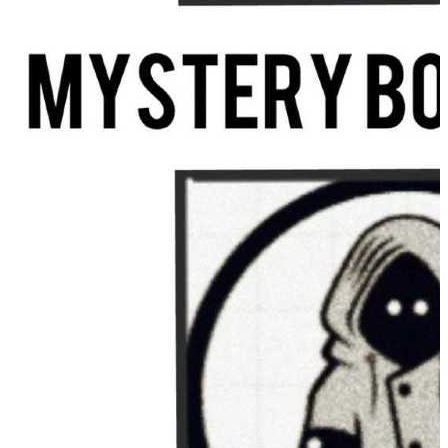
Hypnotic session
Mystery Box Society
Guadalupe
,
MX