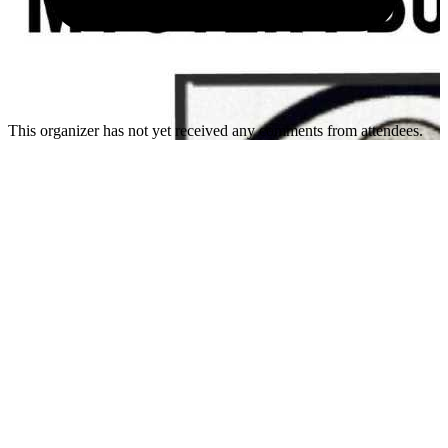
This organizer has not yet received any comments from attendees.