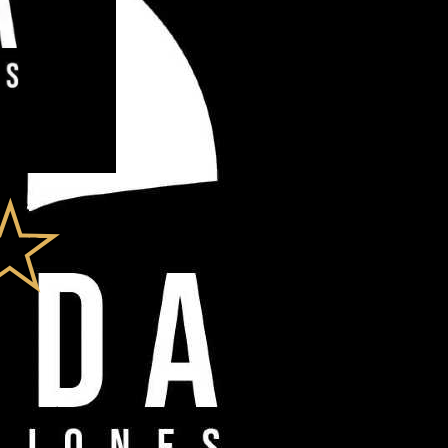
acio tanto a artistas consolidados como a talentos emergentes.