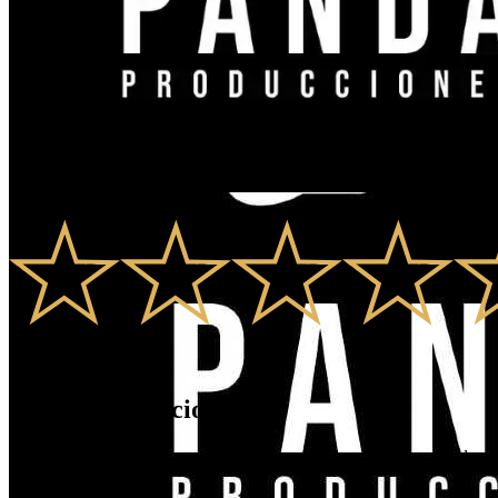
0.0
0
Valoracions
0
Comentaris
Panda Producciones
Promueve la música de cantautor y apoya a nuevos talentos, dando esp