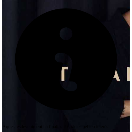
Aquest esdeveniment ha finalitzat. Gràcies pel teu interès!