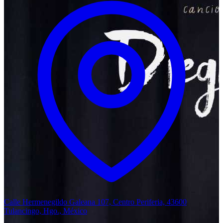
Calle Hermenegildo Galeana 107, Centro Periferia, 43600
Tulancingo, Hgo., México