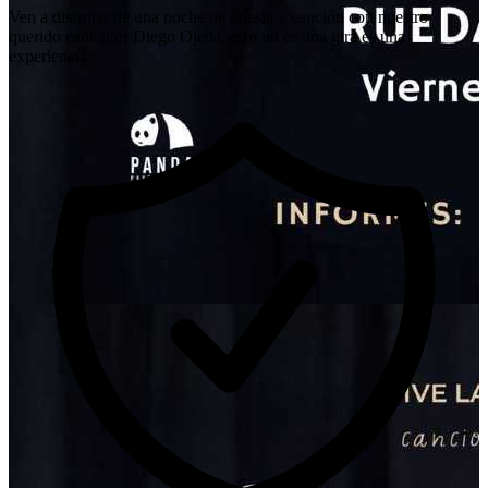
Ven a disfrutar de una noche de poesía y canción con nuestro
querido cantautor Diego Ojeda, esto no es una gira es una
experiencia