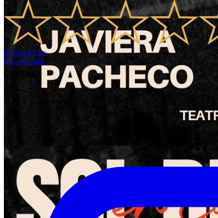
0
Valoracions
0
Comentaris