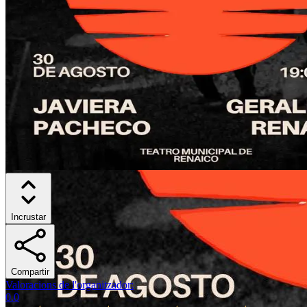
Incrustar
Compartir
Valoracions de l'organitzador
:
0.0