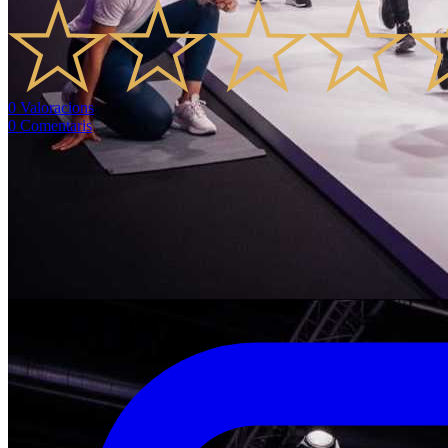
0
Valoracions
0
Comentaris