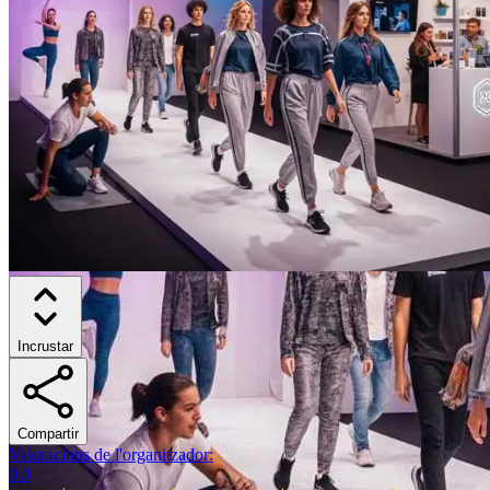
Incrustar
Compartir
Valoracions de l'organitzador
:
0.0