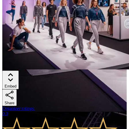
Embed
Share
Organizer ratings
:
0.0