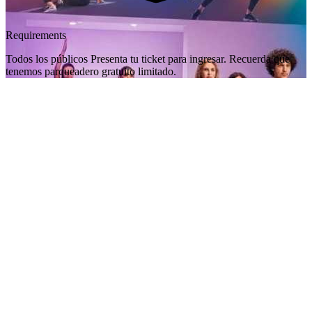
Requirements
Todos los públicos Presenta tu ticket para ingresar. Recuerda que
tenemos parqueadero gratuito limitado.