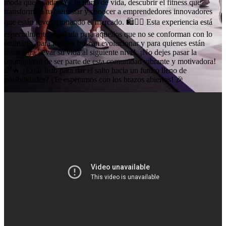
moda que se adapta a tu ritmo de vida, descubrir el fitness que
transformará tu bienestar y conocer a emprendedores innovadores
que están revolucionando el mercado. 🛍️🏋️‍♂️ Esta experiencia está
especialmente diseñada para aquellos que no se conforman con lo
ordinario, para los que buscan evolucionar y para quienes están
listos para llevar su vida al siguiente nivel. ¡No dejes pasar la
oportunidad de ser parte de esta comunidad vibrante y motivadora!
🌈🔥 ¿Estás listo para dar el salto hacia un futuro lleno de
posibilidades? ¡Te esperamos con los brazos abiertos! 🎉