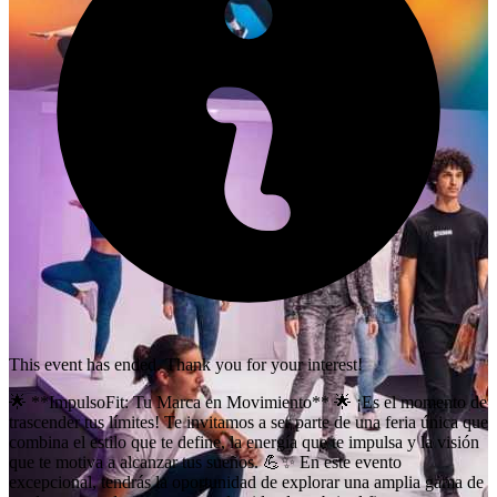
This event has ended. Thank you for your interest!
🌟 **ImpulsoFit: Tu Marca en Movimiento** 🌟 ¡Es el momento de
trascender tus límites! Te invitamos a ser parte de una feria única que
combina el estilo que te define, la energía que te impulsa y la visión
que te motiva a alcanzar tus sueños. 💪✨ En este evento
excepcional, tendrás la oportunidad de explorar una amplia gama de