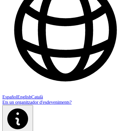
Español
English
Català
Ets un organitzador d'esdeveniments?