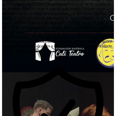
el consumo de las dr0gas y el alc0hol se convierte en un decadente
ser humano. Marvin y Duck esperan a su amigo Chopper en su
apartamento. Es su fiesta de cumpleaños, y le tienen un especial
detalle. En el transcurso de ese tiempo se narra la historia de la
inquebrantable amistad entre Marvin y Chopper, donde al final el
amor, la traición, los celos, la envidia, la concupiscencia y la dr0ga,
son los detonantes de un final inesperado. Enmarcada en una
traición amorosa, “La felicidad es breve como la coc4ína” es una
puesta en escena con look cinematográfico que tiene como objetivo
principal mostrar los alcances a los que se puede llegar por el efecto
de las dr0gas y el alc0hol.