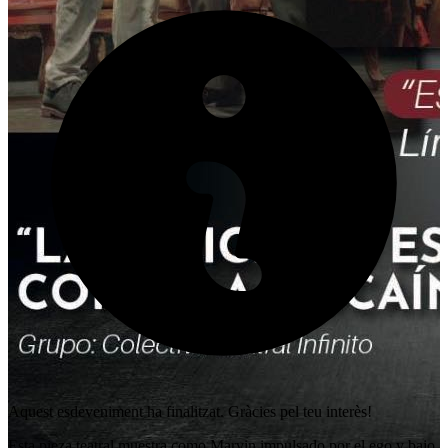
Aquest esdeveniment ha finalitzat. Gràcies pel teu interès!
Esta pieza teatral muestra como Marvin impulsado por el ego y bajo