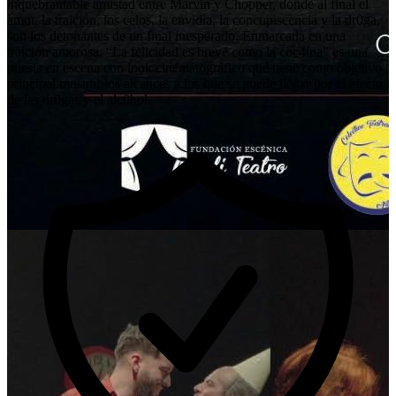
inquebrantable amistad entre Marvin y Chopper, donde al final el
amor, la traición, los celos, la envidia, la concupiscencia y la dr0ga,
son los detonantes de un final inesperado. Enmarcada en una
traición amorosa, “La felicidad es breve como la coc4ína” es una
puesta en escena con look cinematográfico que tiene como objetivo
principal mostrar los alcances a los que se puede llegar por el efecto
de las dr0gas y el alc0hol.