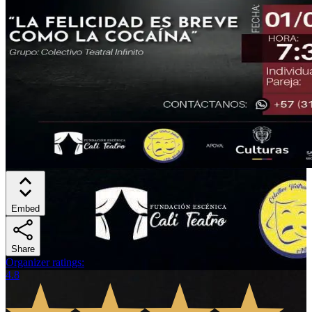
Embed
Share
Organizer ratings
:
4.8