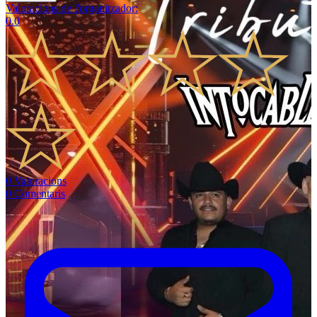
Valoracions de l'organitzador
:
0.0
0
Valoracions
0
Comentaris