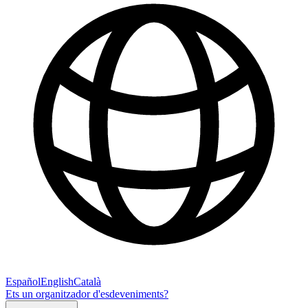
Español
English
Català
Ets un organitzador d'esdeveniments?