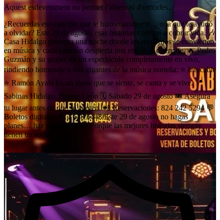
Aquest esdeveniment no permet l'obtenció d'entrades.
¿Recuerdas esa canción que te hizo enamorarte… o la que te ayudó
a olvidar? Este 29 de agosto, esas historias vuelven a cobrar vida. 🎶
Casa Hidalgo presenta una noche donde los recuerdos se convierten
en música y cada canción despierta una emoción diferente. 🔥 Pedro
Guzmán y su grupo, en un espectáculo completamente en vivo,
rindiendo homenaje a dos gigantes de la música norteña: ⭐ Intocable
⭐ Ramón Ayala Es un show que se siente, se canta y se vive. 📍
Sabinas Hidalgo, Nuevo León 🗓️ Sábado 29 de agosto 🎟️ Asegura
tu lugar antes de que se agoten. 📲 Reservaciones: 824 242 5294 💬
Boletos digitales: 812 648 6443 Este 29 de agosto no hagas
planes… haz recuerdos. 🎤 Porque las mejores historias siempre
tienen un soundtrack…