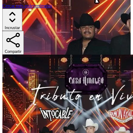
Cercar més esdeveniments
Incrustar
Compartir