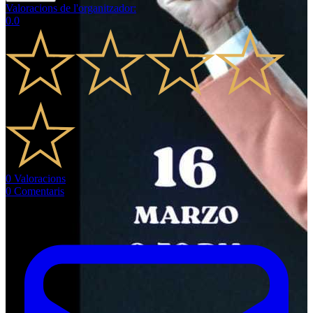
Valoracions de l'organitzador
:
0.0
0
Valoracions
0
Comentaris