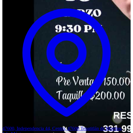
47600, Independencia 44, Centro, 47600 Tepatitlán de Morelos,