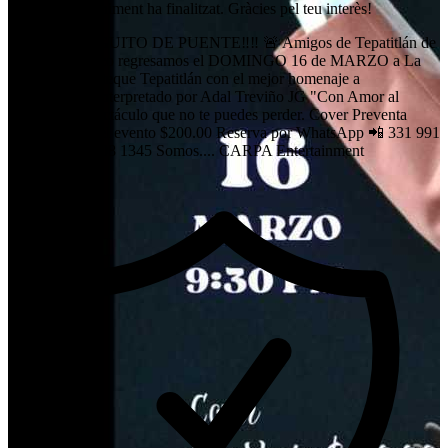
Aquest esdeveniment ha finalitzat. Gràcies pel teu interès!
🚨‼️‼️DOMINGUITO DE PUENTE‼️‼️ 🚨 Amigos de Tepatitlán de
Morelos #Jalisco regresamos el DOMINGO 16 de MARZO a La
MARÍA Discoteque Tepatitlán con el mejor homenaje a
#JuanGabriel Interpretado por Adal Treviño JG "Con Amor al
Divo" Un espectáculo que no te puedes perder. Cover Preventa
$150.00 Día del evento $200.00 Reserva por WhatsApp 📲 331 991
0907 📲 378 708 1345 Somos.... CARPA Entertainment