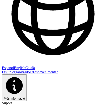
Español
English
Català
Ets un organitzador d'esdeveniments?
Més informació
Suport