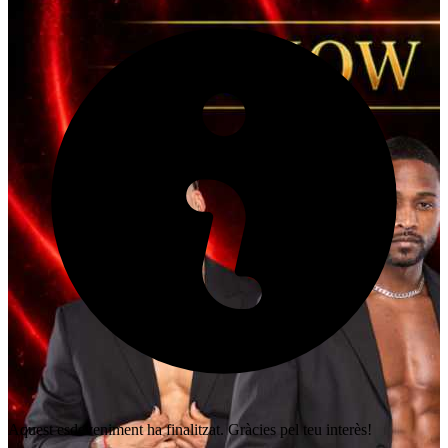
Aquest esdeveniment ha finalitzat. Gràcies pel teu interès!