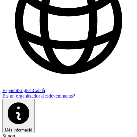
Español
English
Català
Ets un organitzador d'esdeveniments?
Més informació
Suport