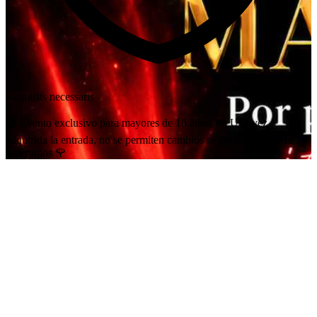
Requisits necessaris
🔞 Evento exclusivo para mayores de 18 años. 🎟️ Una vez
adquirida la entrada, no se permiten cambios ni devoluciones. Te
esperamos 🌹