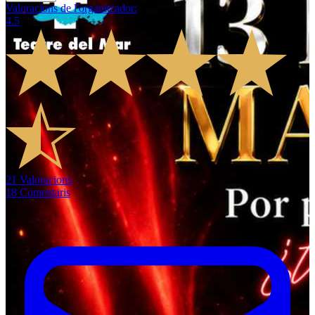
Valoracions de l'organitzador
:
4.5
21
Valoracions
18
Comentaris