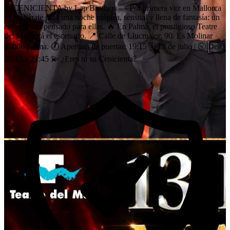
✨ CENICIENTA by Lap Brothers — Por primera vez en Mallorca
✨ Prepárate para una noche mágica, sensual y llena de fantasía: un
espectáculo pensado para ellas. 🔥 En Palma, el prestigioso Teatre
del Mar será el escenario. 📍 Calle de Llucmajor, 90. Es Molinar
07006 Palma. ⏱️ Apertura de puertas: 19:15 🗓 13 de julio | 🕤 De
20:15 a 21:45 💫 ¿Eres tú su Cenicienta?