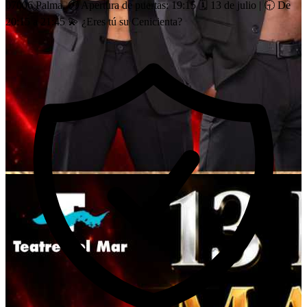
07006 Palma. ⏱️ Apertura de puertas: 19:15 🗓 13 de julio | 🕤 De
20:15 a 21:45 💫 ¿Eres tú su Cenicienta?