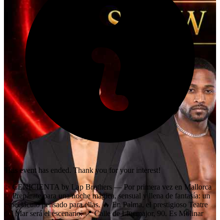
This event has ended. Thank you for your interest!
✨ CENICIENTA by Lap Brothers — Por primera vez en Mallorca
✨ Prepárate para una noche mágica, sensual y llena de fantasía: un
espectáculo pensado para ellas. 🔥 En Palma, el prestigioso Teatre
del Mar será el escenario. 📍 Calle de Llucmajor, 90. Es Molinar