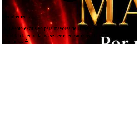
Requirements
🔞 Evento exclusivo para mayores de 18 años. 🎟️ Una vez
adquirida la entrada, no se permiten cambios ni devoluciones. Te
esperamos 🌹