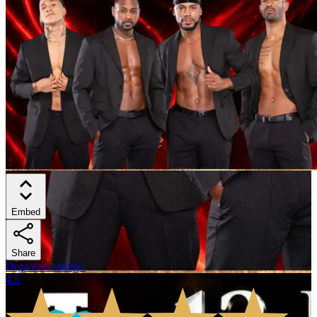
Embed
Share
Organizer ratings
:
4.5