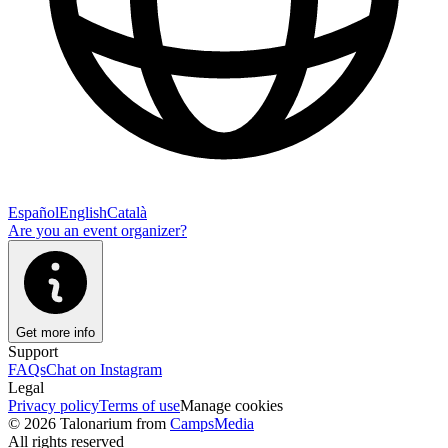
Español
English
Català
Are you an event organizer?
Get more info
Support
FAQs
Chat on Instagram
Legal
Privacy policy
Terms of use
Manage cookies
© 2026 Talonarium from
CampsMedia
All rights reserved