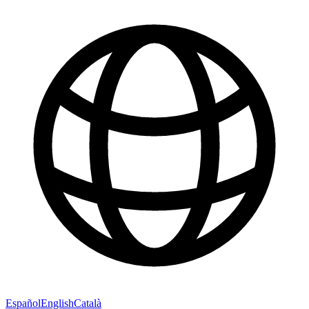
Español
English
Català