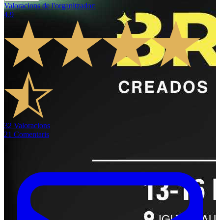
Valoracions de l'organitzador
:
4.9
32
Valoracions
21
Comentaris