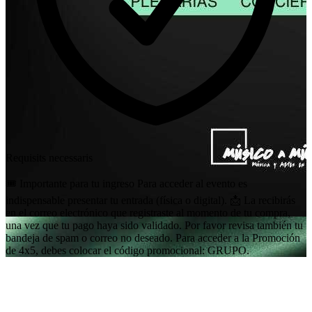
Requisits necessaris
🎟️ Importante para tu ingreso Para acceder al evento es
indispensable presentar tu entrada (física o digital). 📩 La recibirás
en el correo electrónico que registraste al momento de tu compra,
una vez que tu pago haya sido validado. Por favor revisa también tu
bandeja de spam o correo no deseado. Para acceder a la Promoción
de 4x5, debes colocar el código promocional: GRUPO.