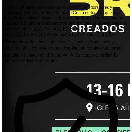
✨ BRILLA nace para encender el corazón de adoradores y
creativos que desean reflejar la luz de Cristo en todo lo que hacen.
🔥 Viviremos días intensos de inspiración, formación y encuentro
con Dios 🙌, junto a conferencistas internacionales provenientes de
Estados Unidos 🇺🇸, Aruba 🇦🇼, México 🇲🇽, España 🇪🇸,
Perú 🇵🇪, Chile 🇨🇱, Argentina 🇦🇷 y Ecuador 🇪🇨 🌎✨.
Disfrutaremos de talleres prácticos 🎯, noches de alabanza 🎶,
conciertos 🎤 y expresiones artísticas 🎭 que fortalecerán nuestra
identidad y llamado en el Reino 👑. 🌟 Es tiempo de brillar. Es
tiempo de reflejar Su luz. 🔥