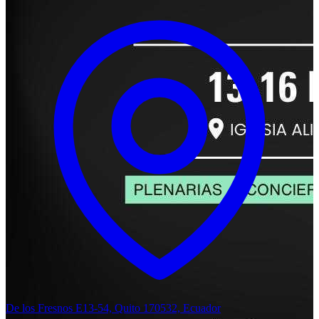
De los Fresnos E13-54, Quito 170532, Ecuador