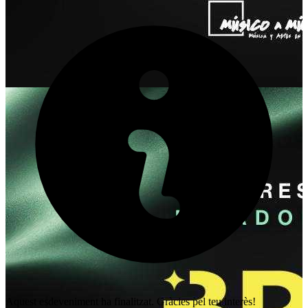
Aquest esdeveniment ha finalitzat. Gràcies pel teu interès!