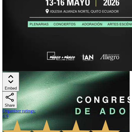
Embed
Share
Organizer ratings
:
4.9