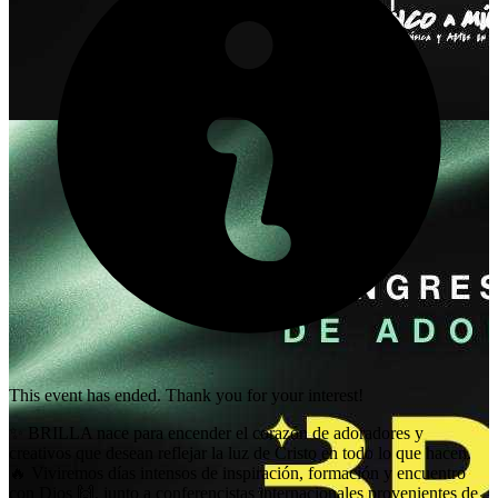
This event has ended. Thank you for your interest!
✨ BRILLA nace para encender el corazón de adoradores y
creativos que desean reflejar la luz de Cristo en todo lo que hacen.
🔥 Viviremos días intensos de inspiración, formación y encuentro
con Dios 🙌, junto a conferencistas internacionales provenientes de