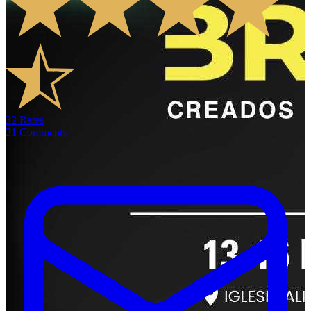
32
Rates
21
Comments