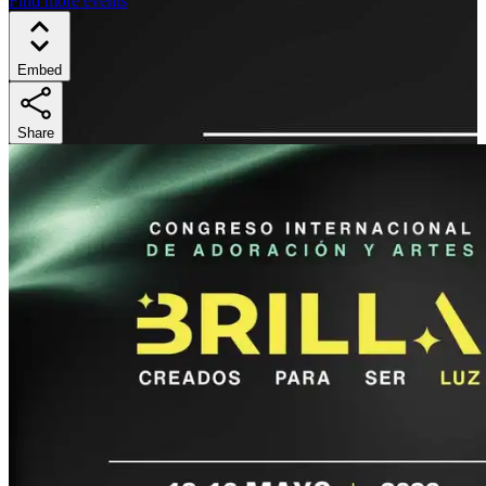
Find more events
Embed
Share