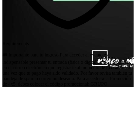
Requirements
🎟️ Importante para tu ingreso Para acceder al evento es
indispensable presentar tu entrada (física o digital). 📩 La recibirás
en el correo electrónico que registraste al momento de tu compra,
una vez que tu pago haya sido validado. Por favor revisa también tu
bandeja de spam o correo no deseado. Para acceder a la Promoción
de 4x5, debes colocar el código promocional: GRUPO.