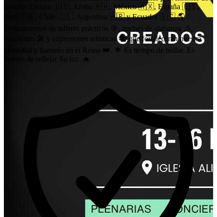
Estados Unidos 🇺🇸, Aruba 🇦🇼, México 🇲🇽, España 🇪🇸,
Perú 🇵🇪, Chile 🇨🇱, Argentina 🇦🇷 y Ecuador 🇪🇨 🌎✨.
Disfrutaremos de talleres prácticos 🎯, noches de alabanza 🎶,
conciertos 🎤 y expresiones artísticas 🎭 que fortalecerán nuestra
identidad y llamado en el Reino 👑. 🌟 Es tiempo de brillar. Es
tiempo de reflejar Su luz. 🔥