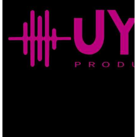
Quito
,
EC