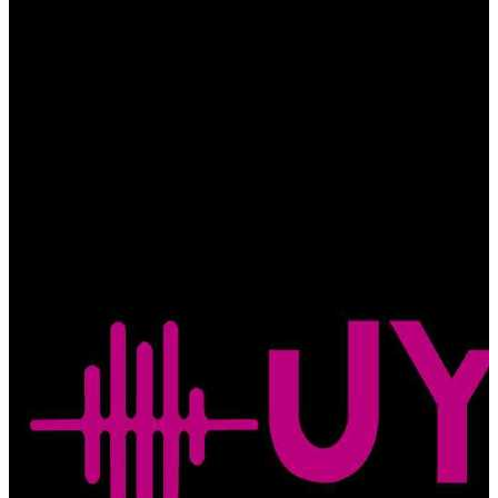
Comunidad Kichwa Monserrath, calle 8 de septiembre y sara ñusta
(Taki wasi) Otavalo-Ecuador
From
$10.00