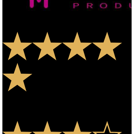
Attendees' Opinions
Cara
6 months ago
Los organizadores han previsto cada detalle, desde la ubicación, el
sonido, los bares muy buenos. Fue una grata experiencia conocer
la comunidad de Chukidel, su gente muy cálida y amable.