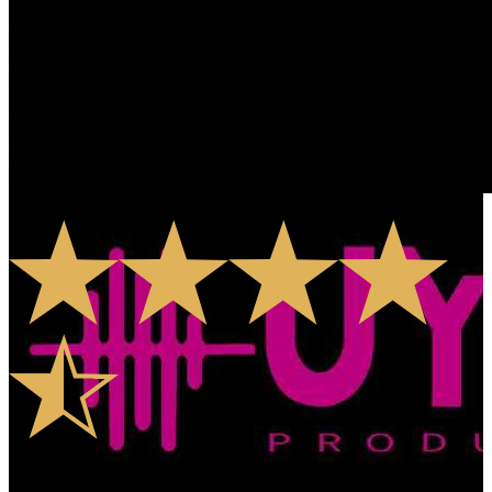
4.4
5
Rates
4
Comments