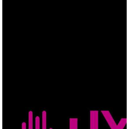
Yarina "Pawkar Pacha"
Uyana
Comunidad las lagunas Chukidel, casa comunal, Saraguro-Loja