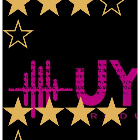
GUIDO DIAZ JARAMILLO
10 months ago
La presentación de los dos grupos de música andina fue muy buena
lo malo fue que los grupos se tardaron demasiado tiempo en
realizar sus presentaciones, ese tiempo me parece muy largo e
injustificado lo cual hace que cause molestia en el público. La falta
de respeto hacia el público, al hacer esperar tanto tiempo para las
presentaciones, no le hace bien al organizador de estos eventos.