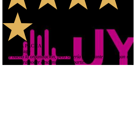
PAULINA PACHA
11 months ago
Muy buena la organización, pero si sería importante que tengan un
espacio para poder descansar y compartir.