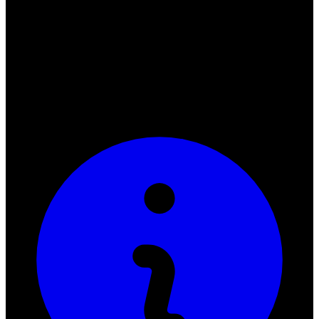
Uyana
Venimos con todas las fuerzas de los andes para darte una
experiencia única en la ciudad, llevamos más de 5 años trabajando
para llevar nuestra música y experiencia andina para ustedes. Con
nuestros eventos podrás vivir una fiesta única.