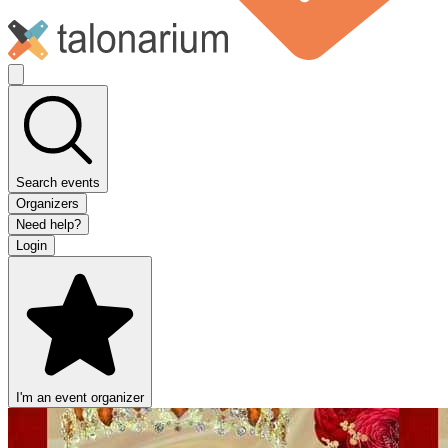
Search events
Organizers
Need help?
Login
I'm an event organizer