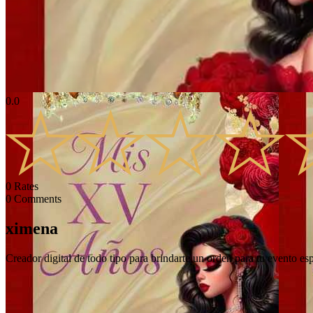
0.0
0
Rates
0
Comments
ximena
Creador digital de todo tipo para brindarte un orden para tu evento e