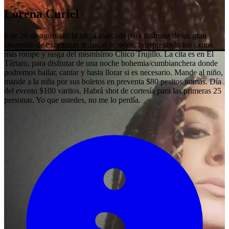
Lorena Curiel
Este 26 de agosto es la fecha marcada para disfrutar de un gran
ensamble de excelentes músicos tapatíos, interpretando los éxitos
más rompe y rasga del mismísimo Chico Trujillo. La cita es en El
Tártaro, para disfrutar de una noche bohemia/cumbianchera donde
podremos bailar, cantar y hasta llorar si es necesario. Mande al niño,
mande a la niña por sus boletos en preventa $80 pesitos nomás. Día
del evento $100 varitos. Habrá shot de cortesía para las primeras 25
personas. Yo que ustedes, no me lo perdía.