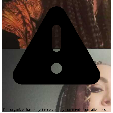
This organizer has not yet received any comments from attendees.