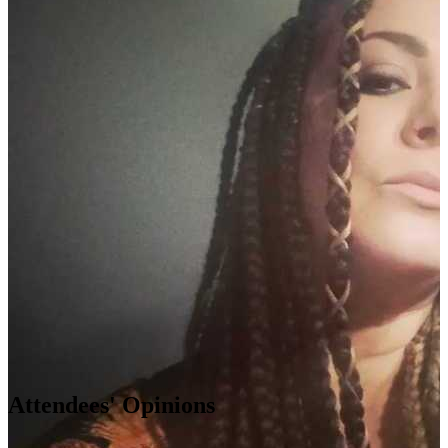
Guadalajara
,
MX
Attendees' Opinions