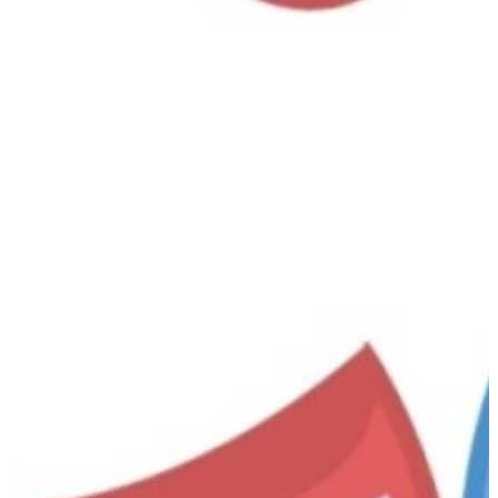
Chimalhuacán
,
MX
The importance to being Ernest
Imagina Teatro