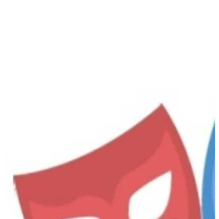
LA LLORONA, BILINGüE
Imagina Teatro
Chimalhuacán
,
MX