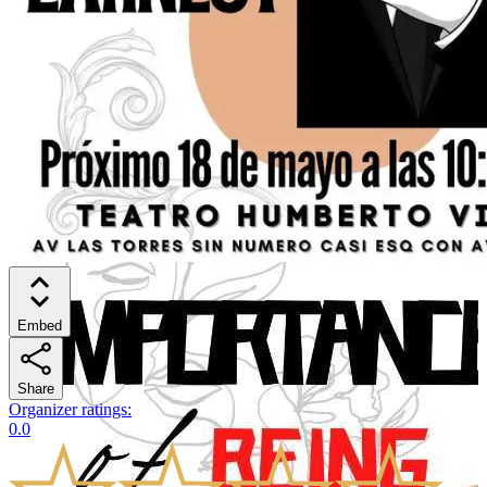
Embed
Share
Organizer ratings
:
0.0