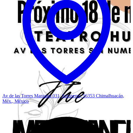
Av de las Torres Manzana 031, Saraperos, 56353 Chimalhuacán,
Méx., México