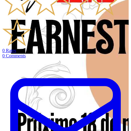
0
Rates
0
Comments