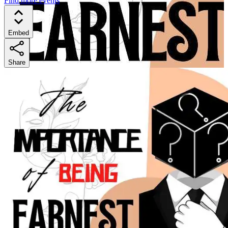
Find more events
Embed
Share