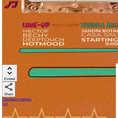
Embed
Share
Organizer ratings
:
0.0