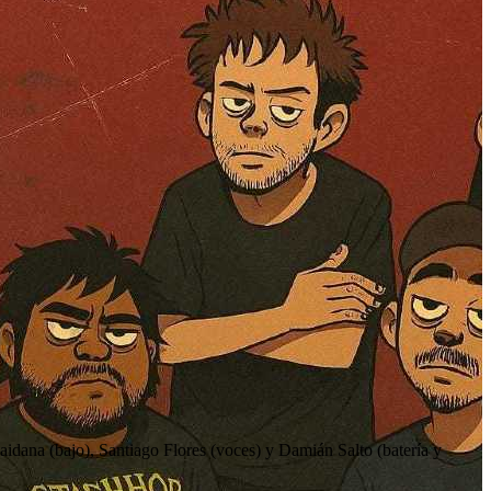
aidana (bajo), Santiago Flores (voces) y Damián Salto (batería y