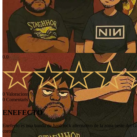
0.0
0
Valoracions
0
Comentaris
ENEFECTO
Enefecto es una banda de hard rock alternativo de la zona oeste del 
coros).