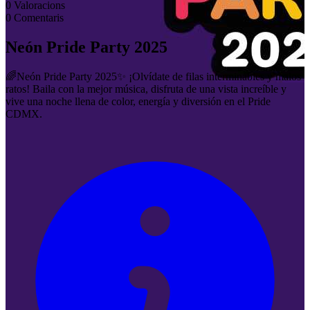
0
Valoracions
0
Comentaris
Neón Pride Party 2025
🌈Neón Pride Party 2025✨ ¡Olvídate de filas interminables y malos
ratos! Baila con la mejor música, disfruta de una vista increíble y
vive una noche llena de color, energía y diversión en el Pride
CDMX.