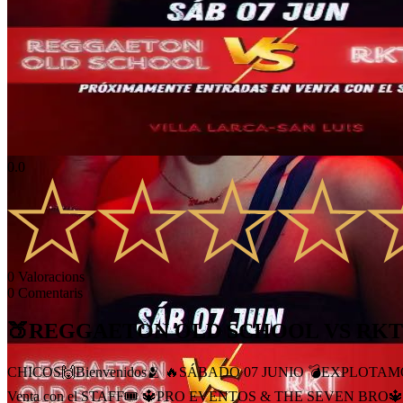
0.0
0
Valoracions
0
Comentaris
🍑REGGAETON OLD SCHOOL VS RKT
CHICOS🙌Bienvenidos🫂 🔥SÁBADO 07 JUNIO 💣EXPLOTAMOS V
Venta con el STAFF🎟️ 🔱PRO EVENTOS & THE SEVEN BRO🔱