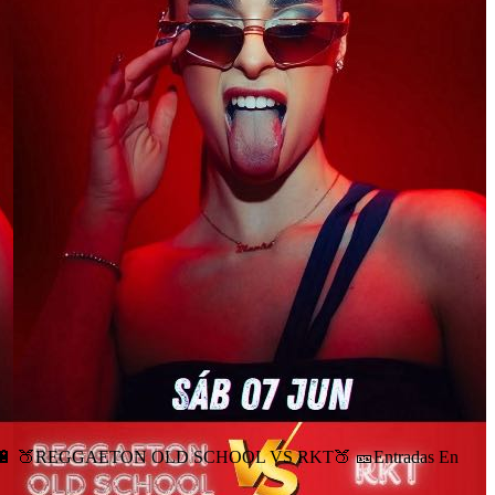
osta🔋 🍑REGGAETON OLD SCHOOL VS RKT🍑 🎫Entradas En