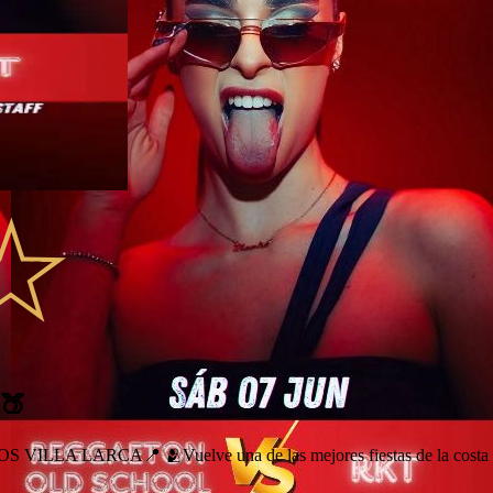
🍑
ILLA LARCA📍 🫂Vuelve una de las mejores fiestas de la c