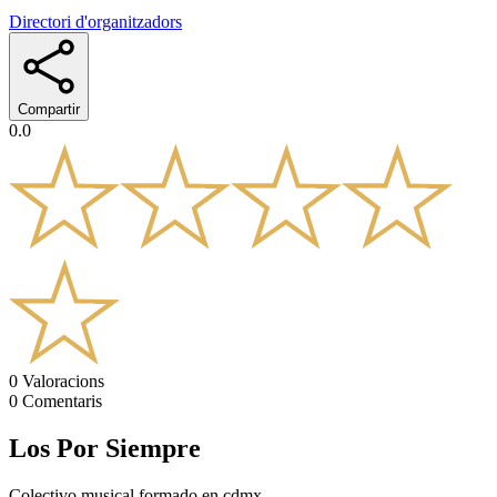
Directori d'organitzadors
Compartir
0.0
0
Valoracions
0
Comentaris
Los Por Siempre
Colectivo musical formado en cdmx