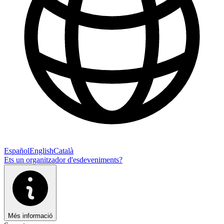
Español
English
Català
Ets un organitzador d'esdeveniments?
Més informació