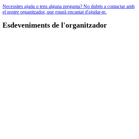
Necessites ajuda o tens alguna pregunta? No dubtis a
contactar amb
el nostre organitzador
, que estarà encantat d'ajudar-te.
Esdeveniments de l'organitzador
HOT BOX fiesta 2.0
Los Por Siempre