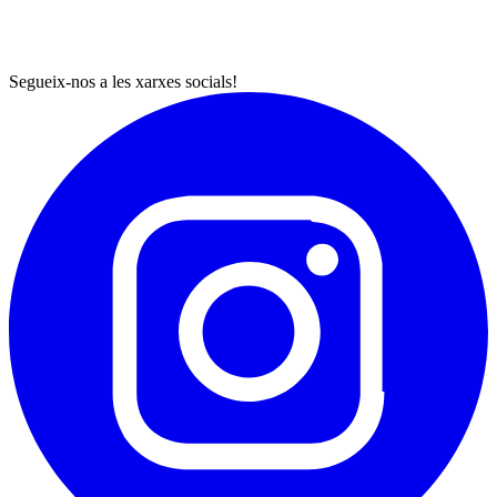
Segueix-nos a les xarxes socials!