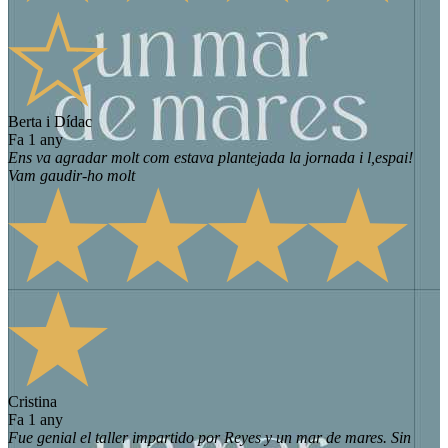
Berta i Dídac
fa 1 any
Ens va agradar molt com estava plantejada la jornada i l,espai!
Vam gaudir-ho molt
Cristina
fa 1 any
Fue genial el taller impartido por Reyes y un mar de mares. Sin