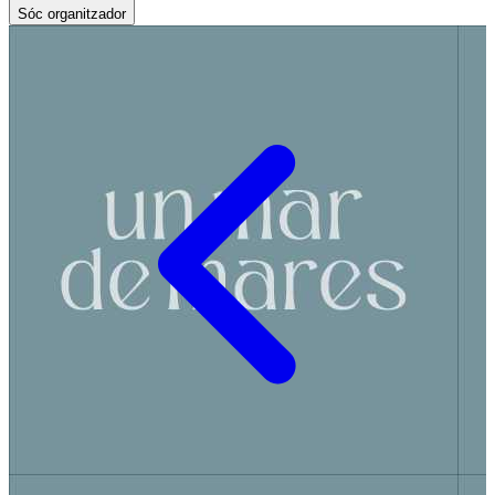
Sóc organitzador