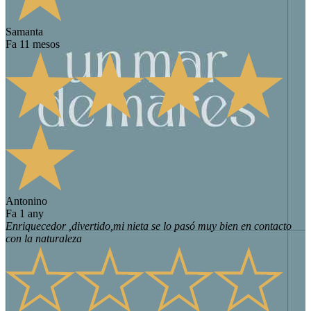
Samanta
fa 11 mesos
Antonino
fa 1 any
Enriquecedor ,divertido,mi nieta se lo pasó muy bien en contacto
con la naturaleza