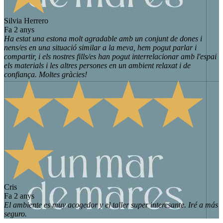
Silvia Herrero
fa 2 anys
Ha estat una estona molt agradable amb un conjunt de dones i
nens/es en una situació similar a la meva, hem pogut parlar i
compartir, i els nostres fills/es han pogut interrelacionar amb l'espai
els materials i les altres persones en un ambient relaxat i de
confiança. Moltes gràcies!
Cris
fa 2 anys
El ambiente es muy acogedor y el taller super interesante. Iré a más
seguro.