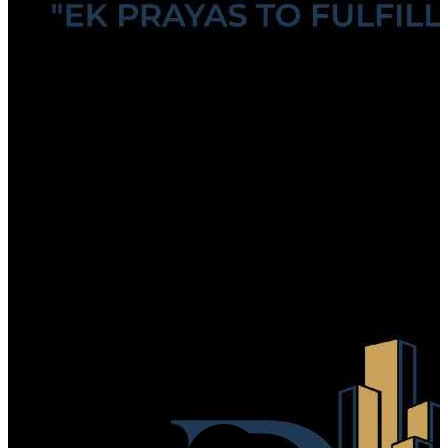
Atal Nagar-Nava Raipur
,
IN
Opinions dels assistents