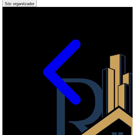
Sóc organitzador