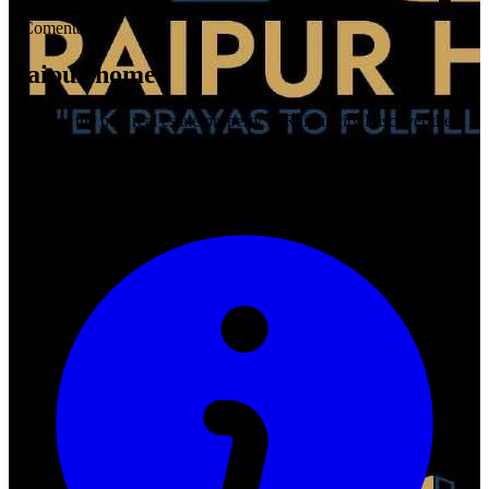
0
Valoracions
0
Comentaris
Raipur homes
Discover the best real estate property in Raipur city Discover the
best Raipur city real estate property on Raipur Homes. Find house,
flat, bungalow in Raipur. Buy, sell, rent in trending areas in Raipur.