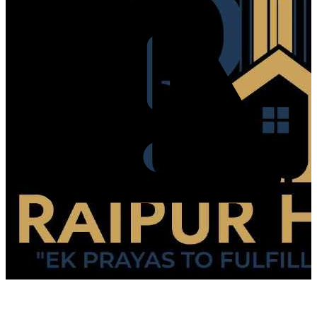
Aquest organitzador encara no ha rebut comentaris dels assistents.