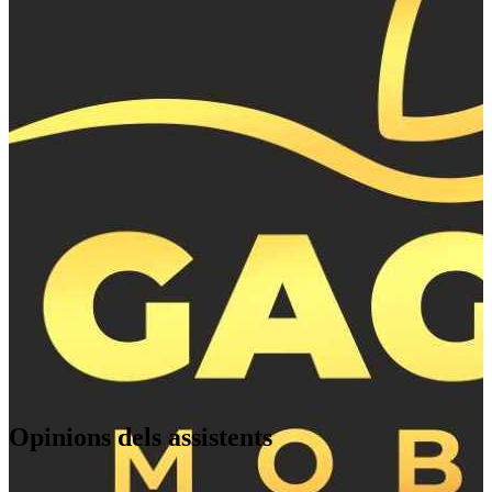
Atal Nagar-Nava Raipur
,
IN
Opinions dels assistents