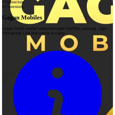
0
Valoracions
0
Comentaris
Gagan Mobiles
Gagan mobile reseller authorised apple OnePlus, samsung , oppo ,
Vivo giving u the best service in raipur