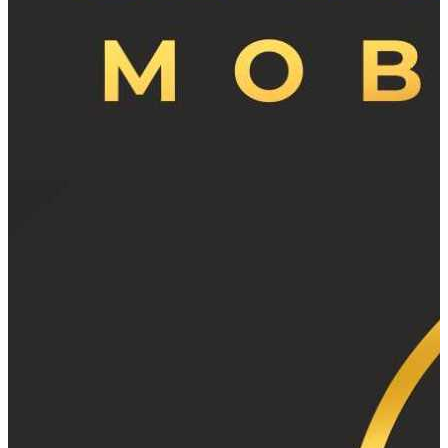
Atal Nagar-Nava Raipur
,
IN
RAS GARBA
Gagan Mobiles