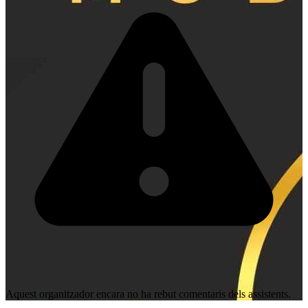
Aquest organitzador encara no ha rebut comentaris dels assistents.