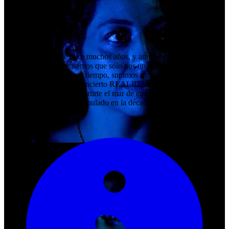
0
Valoracions
0
Comentaris
Lu & Paola
Somos cantantes de hace muchos años, y amigas desde hace 11
años, al principio pensamos que sólo nos unía la música, pero
conforme fue pasando el tiempo, supimos q compartiamos
muchisimo más! En el concierto REALIDAD te cantaremos nuestra
historia, queriendo compartirte el mar de emociones, anhelos y
recuerdos que se han acumulado en la década d ésta amistad!