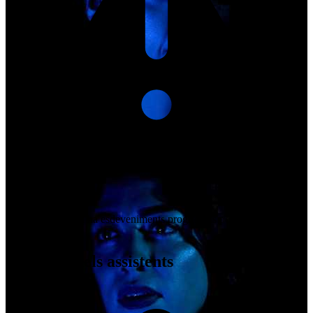
Actualment, no hi ha esdeveniments programats per a aquest
organitzador.
Opinions dels assistents