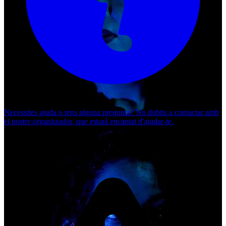
Necessites ajuda o tens alguna pregunta? No dubtis a
contactar amb
el nostre organitzador
, que estarà encantat d'ajudar-te.
Esdeveniments de l'organitzador