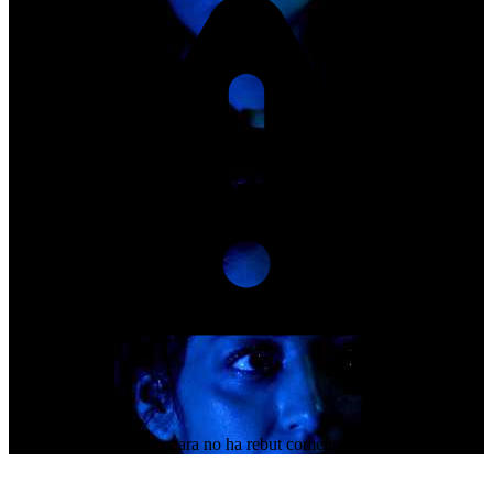
Aquest organitzador encara no ha rebut comentaris dels assistents.