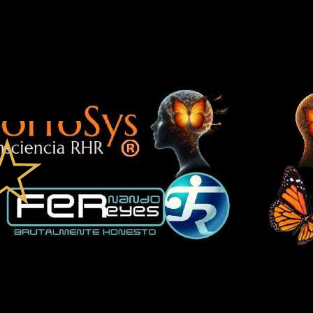
afisica y Terapeuta del Alma por la Universal Life Church Ministries 
l a través de Respiración Holotropica Ritmica. Certificado por SEP
 Latinoamericano de Capacitadores. Con más de 25 años de trayectoria 