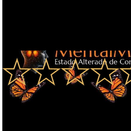
0.0
0
Valoracions
0
Comentaris
Fer Reyes
Coach transformacional & Conferencista Internacional ®️. Dr. en Met
en Alteración de Estados de Consciencia para reprogramacion menta
la International Coaching & Speaker Federation. Miembro del Colegio