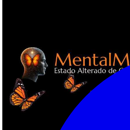
mental y emocional. Diplomado en P.N.L. Licenciado en Contaduria 