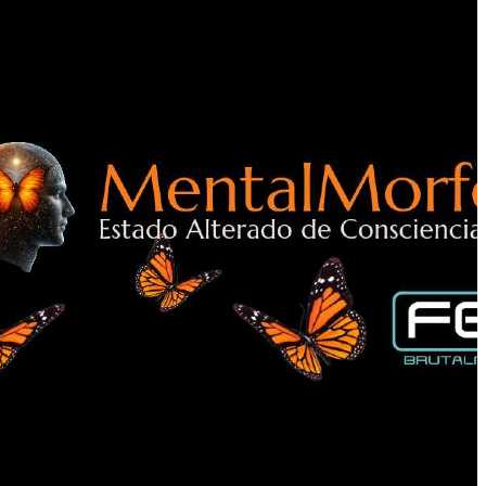
(California U.S.A) Con especialidad en Hipnosis DELTA. Especialista
 CONOCER en Estándar de Comptencia 0234 Director Sur en México de
como orador, desarrollando temas de espiritualidad, así como salud