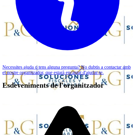
Necessites ajuda o tens alguna pregunta? No dubtis a
contactar amb
el nostre organitzador
, que estarà encantat d'ajudar-te.
Esdeveniments de l'organitzador