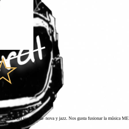
rpretación del soul, bossa- nova y jazz. Nos gusta fusionar la músic
e memorable.