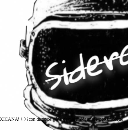
a MEXICANA🇲🇽 con distintos géneros musicales añadiendo un toque