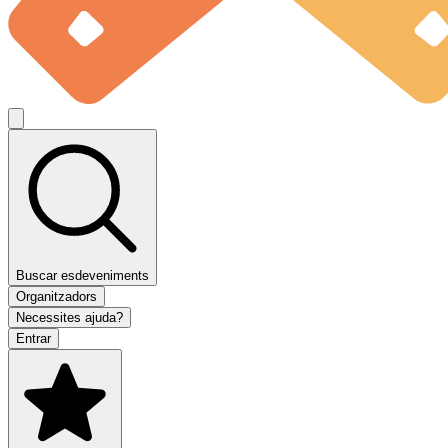
Buscar esdeveniments
Organitzadors
Necessites ajuda?
Entrar