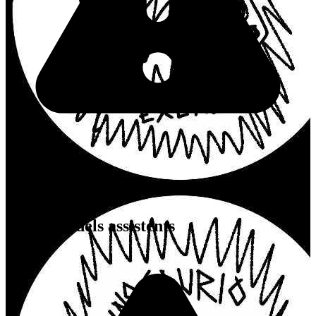
Actualment, no hi ha esdeveniments programats per a aquest
organitzador.
Opinions dels assistents