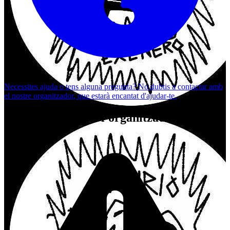
Necessites ajuda o tens alguna pregunta? No dubtis a
contactar amb
el nostre organitzador
, que estarà encantat d'ajudar-te.
Esdeveniments de l'organitzador