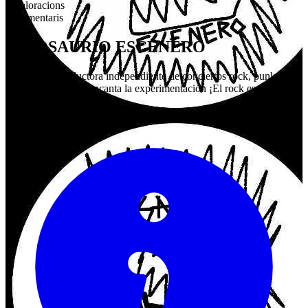
0
Valoracions
0
Comentaris
DINOSAURIO ESCENERO
Somos una productora independiente de conciertos rock, punk rock
y metal... Pero nos encanta la experimentación ¡El rock es un
Zombie!