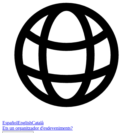
Español
English
Català
Ets un organitzador d'esdeveniments?