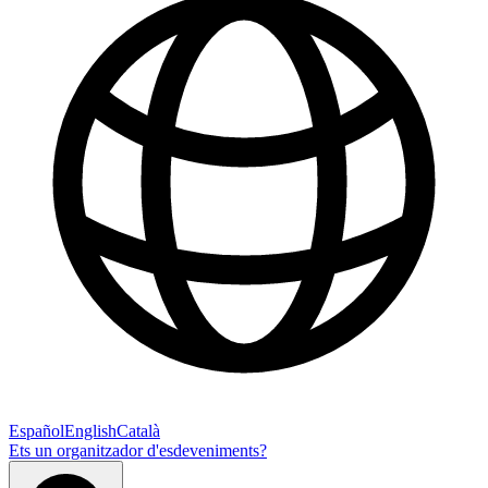
Español
English
Català
Ets un organitzador d'esdeveniments?