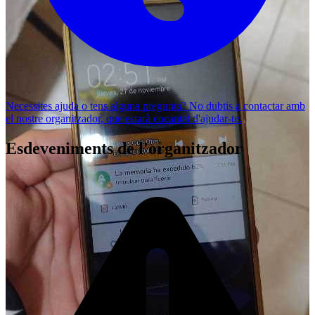
Necessites ajuda o tens alguna pregunta? No dubtis a
contactar amb
el nostre organitzador
, que estarà encantat d'ajudar-te.
Esdeveniments de l'organitzador