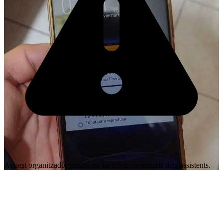
Aquest organitzador encara no ha rebut comentaris dels assistents.