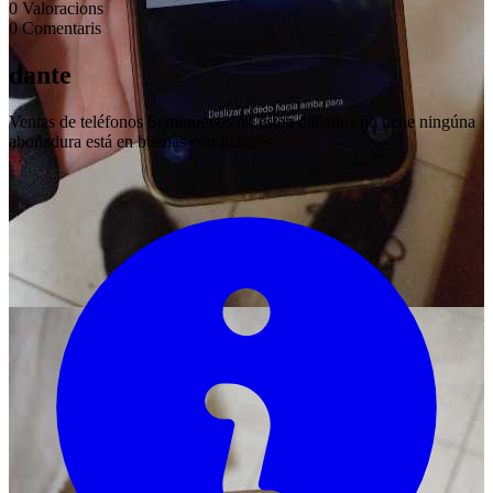
0
Valoracions
0
Comentaris
dante
Ventas de teléfonos Seminuevos no están dañados no tiene ningúna
aboñadura está en buenas condiciones