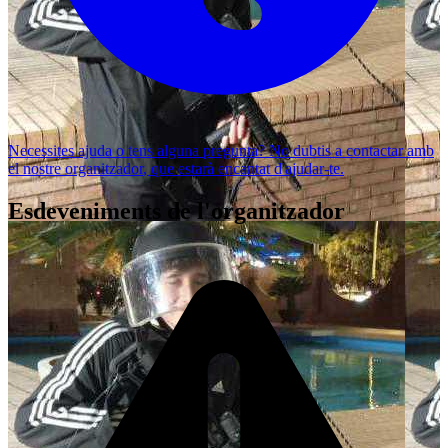
Necessites ajuda o tens alguna pregunta? No dubtis a
contactar amb
el nostre organitzador
, que estarà encantat d'ajudar-te.
Esdeveniments de l'organitzador