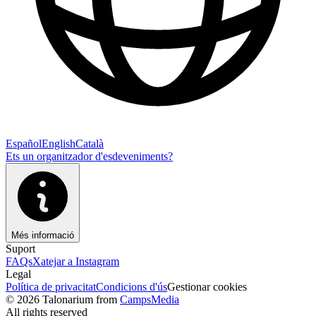
Español
English
Català
Ets un organitzador d'esdeveniments?
Més informació
Suport
FAQs
Xatejar a Instagram
Legal
Política de privacitat
Condicions d'ús
Gestionar cookies
© 2026 Talonarium from
CampsMedia
All rights reserved