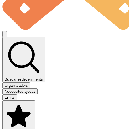
Buscar esdeveniments
Organitzadors
Necessites ajuda?
Entrar