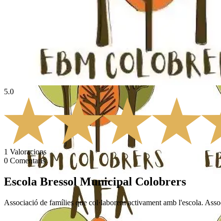
5.0
1
Valoracions
0
Comentaris
Escola Bressol Municipal Colobrers
Associació de famílies que col·laborem activament amb l'escola. Associ