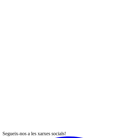
Segueix-nos a les xarxes socials!