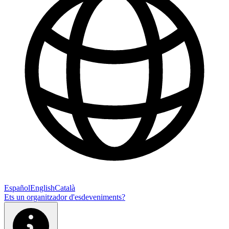
Español
English
Català
Ets un organitzador d'esdeveniments?