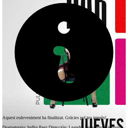
Aquest esdeveniment ha finalitzat. Gràcies pel teu interès!
Dramaturgia: Indíra Paez Dirección: Leandro Fernández Sinopsis: