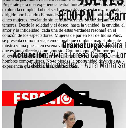
Prepárate para una experiencia teatral única que desafía las normas y
explora la complejidad del ser humano. Este espectacular montaje,
dirigido por Leandro Fernández, nos sumerge en la intimidad de
cinco mujeres, revelando sin censura sus más profundos anhelos y
temores. Desde la soledad y el deseo, hasta la vanidad, la envidia, el
amor y la infidelidad, cada una de estas verdades resonará en el
corazón de los espectadores. Mujeres de par en Par de Indira Páez,
se presenta como un viaje emocional que combina magistralmente
música y una puesta en escena vibrante, ofreciendo un espectáculo
que es tanto directo como honesto. Con un toque de humor que
aligera la carga, esta obra promete ser un deleite para todos, tanto
hombres como mujeres. No te pierdas la oportunidad de vivir esta
experiencia que mezcla risas y reflexiones.