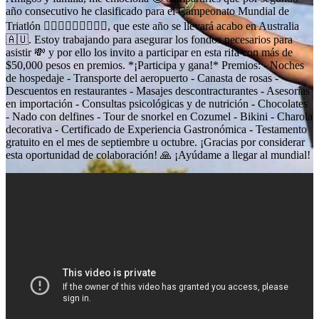
año consecutivo he clasificado para el Campeonato Mundial de
Triatlón 🏊🏻‍♀️🏃🏻‍♂️🚴🏻‍♂️, que este año se llevará acabo en Australia
🇦🇺. Estoy trabajando para asegurar los fondos necesarios para
asistir 💸 y por ello los invito a participar en esta rifa con más de
$50,000 pesos en premios. *¡Participa y gana!* Premios: - Noches
de hospedaje - Transporte del aeropuerto - Canasta de rosas -
Descuentos en restaurantes - Masajes descontracturantes - Asesorías
en importación - Consultas psicológicas y de nutrición - Chocolates
- Nado con delfines - Tour de snorkel en Cozumel - Bikini - Charola
decorativa - Certificado de Experiencia Gastronómica - Testamento
gratuito en el mes de septiembre u octubre. ¡Gracias por considerar
esta oportunidad de colaboración! 🙏 ¡Ayúdame a llegar al mundial!