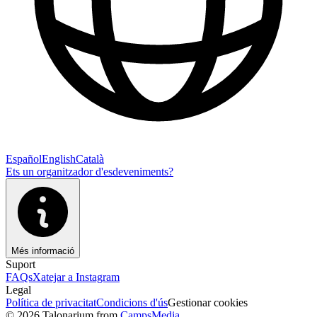
Español
English
Català
Ets un organitzador d'esdeveniments?
Més informació
Suport
FAQs
Xatejar a Instagram
Legal
Política de privacitat
Condicions d'ús
Gestionar cookies
© 2026 Talonarium from
CampsMedia