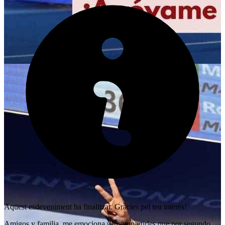
Aquest esdeveniment ha finalitzat. Gràcies pel teu interès!
Amigos y familia, me emociona 🤩 compartirles que por segundo