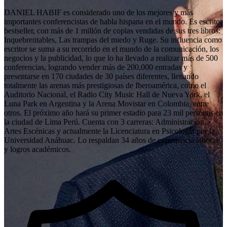
DANIEL HABIF es considerado uno de los mejores y más
importantes conferencistas de habla hispana en el mundo. Es escritor
bestseller, con más de 1 millón de copias vendidas de sus tres libros:
Inquebrentables, Las trampas del miedo y Ruge. Su influencia como
escritor se suma a su recorrido en el mundo de la comunicación, los
negocios y la publicidad, lo que lo ha llevado a realizar más de 500
conferencias, logrando vender más de 200,000 entradas y
presentarse en 170 ciudades de 30 países diferentes, llenando
totalmente las arenas más prestigiosas de Iberoamérica, como el
Auditorio Nacional, el Radio City Music Hall de Nueva York, el
Luna Park en Argentina y la Arena Movistar en Colombia, entre
otros. El próximo año hará su primer estadio para 23 mil personas en
la ciudad de Lima Perú. Cuenta con 3 carreras: Administración,
Artes Escénicas y actualmente la Licenciatura en Psicología por la
Universidad Anáhuac. Lo respaldan 34 años de experiencia laboral
y logros académicos.