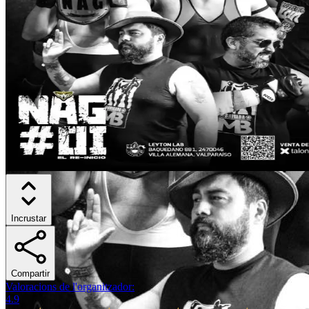
Incrustar
Compartir
Valoracions de l'organitzador
:
4.9