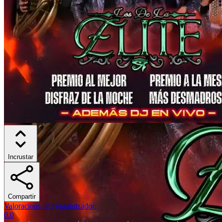
Incrustar
Compartir
Valoracions de l'organitzador
:
0.0