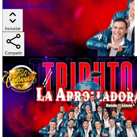
Cercar més esdeveniments
Incrustar
Compartir