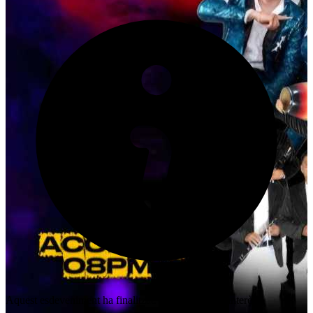
Aquest esdeveniment ha finalitzat. Gràcies pel teu interès!