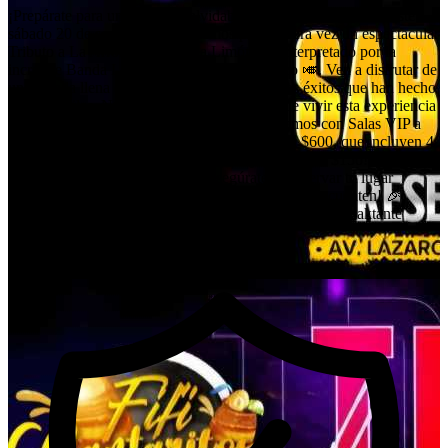
¡Prepárate para una noche inolvidable en Cantaritos Fifi! 🍹 Este
sábado 20 de septiembre, te traemos por primera vez un espectacular
Tributo a La Arrolladora Banda Limón 🍋, interpretado por la
increíble Banda La Impaktante de Joel Faroco 🎺. Ven a disfrutar de
una velada llena de música, alegría y todos los éxitos que han hecho
vibrar a miles. No te pierdas la oportunidad de vivir esta experiencia
única con tus amigos y seres queridos. Contamos con Salas VIP a
solo $1000, que incluyen 5 boletos, y mesas a $600, que incluyen 4
boletos. ¡La preventa está a solo $100 y en taquilla $150! Recuerda
que el cupo es limitado, así que asegúrate de reservar tu lugar
llamando al 📱 452.136.12.18. ¡No dejes que te lo cuenten! 🎉
#CantaritosFifi #Tributo #LaArrolladora #BandaLaImpaktante
#NochesInolvidables