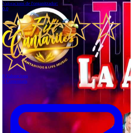
Valoracions de l'organitzador
:
0.0
0
Valoracions
0
Comentaris