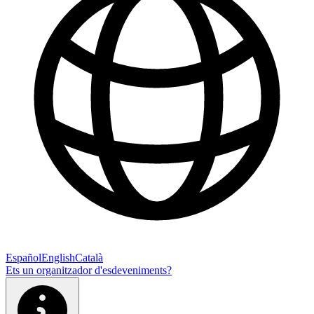
Español
English
Català
Ets un organitzador d'esdeveniments?