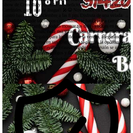
Show de Comedia y Karaoke a beneficio de los niños de la vereda
Carrizales, parte alta de Ibagué! 🎤😂 Nos vemos en Casiopea
Gastro bar el 18 de diciembre a las 8 pm. Disfruta de una velada
inolvidable donde talentosos comediantes te harán reír a carcajadas,
mientras que tú también podrás mostrar tus dotes vocales en el
karaoke. 🎶✨ Además, cada risa y cada nota cantada contribuirán a
la recolección de regalos para los niños de la vereda, asegurando
que tengan una sonrisa en sus rostros. No te pierdas la oportunidad
de ser parte de esta maravillosa causa, donde la diversión se une a la
solidaridad. ¡Ven con tus amigos y familiares y únete a nosotros para
hacer de esta noche algo verdaderamente especial! 🎉❤️