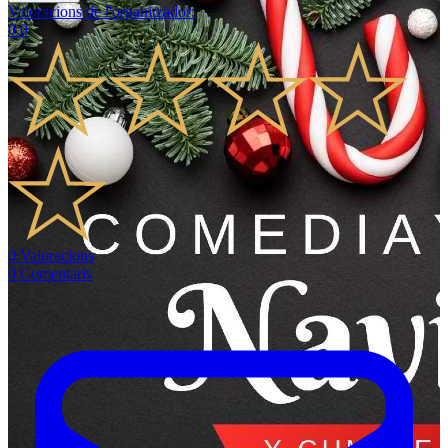
Valoracions de l'organitzador
:
0.0
0
Valoracions
0
Comentaris