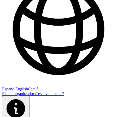
Español
English
Català
Ets un organitzador d'esdeveniments?