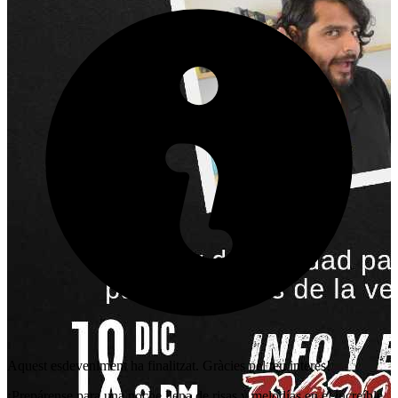
Aquest esdeveniment ha finalitzat. Gràcies pel teu interès!
¡Prepárense para una noche llena de risas y melodías en el increíble