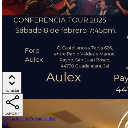
Incrustar
Compartir
Valoracions de l'organitzador
:
0.0