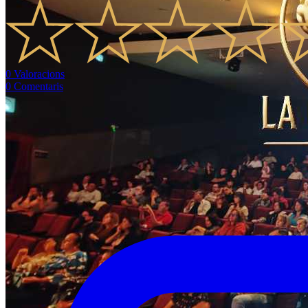
0
Valoracions
0
Comentaris